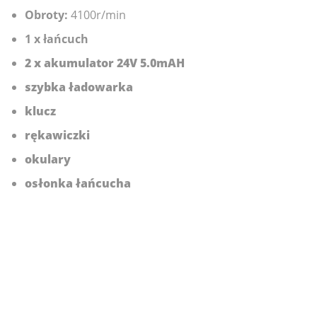
Obroty:
4100r/min
1 x łańcuch
2 x akumulator 24V 5.0mAH
szybka ładowarka
klucz
rękawiczki
okulary
osłonka łańcucha